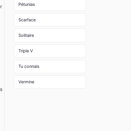
Pétunias
r
Scarface
Solitaire
Triple V
Tu connais
Vermine
és