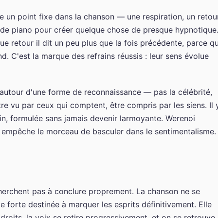
 un point fixe dans la chanson — une respiration, un retour
ne de piano pour créer quelque chose de presque hypnotique
que retour il dit un peu plus que la fois précédente, parce q
. C'est la marque des refrains réussis : leur sens évolue
 autour d'une forme de reconnaissance — pas la célébrité,
re vu par ceux qui comptent, être compris par les siens. Il 
in, formulée sans jamais devenir larmoyante. Werenoi
i empêche le morceau de basculer dans le sentimentalisme.
herchent pas à conclure proprement. La chanson ne se
 forte destinée à marquer les esprits définitivement. Elle
droits, la voix se retire progressivement, et on se retrouve