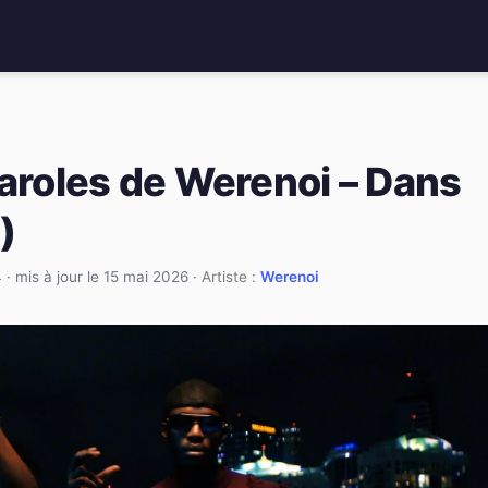
paroles de Werenoi – Dans
)
4
·
mis à jour le 15 mai 2026
· Artiste :
Werenoi