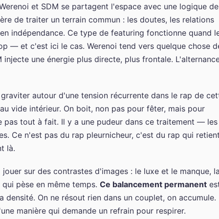
 Werenoi et SDM se partagent l'espace avec une logique de
re de traiter un terrain commun : les doutes, les relations
lle en indépendance. Ce type de featuring fonctionne quand l
op — et c'est ici le cas. Werenoi tend vers quelque chose d
njecte une énergie plus directe, plus frontale. L'alternanc
 graviter autour d'une tension récurrente dans le rap de cet
 au vide intérieur. On boit, non pas pour fêter, mais pour
as tout à fait. Il y a une pudeur dans ce traitement — les
. Ce n'est pas du rap pleurnicheur, c'est du rap qui retien
t là.
jouer sur des contrastes d'images : le luxe et le manque, l
e et qui pèse en même temps.
Ce balancement permanent
es
 densité. On ne résout rien dans un couplet, on accumule.
d'une manière qui demande un refrain pour respirer.