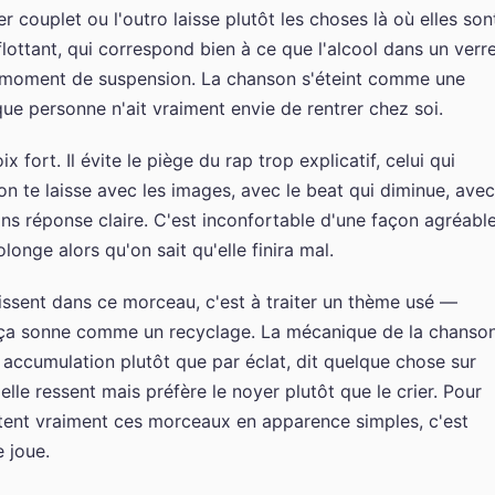
couplet ou l'outro laisse plutôt les choses là où elles son
lottant, qui correspond bien à ce que l'alcool dans un verr
un moment de suspension. La chanson s'éteint comme une
ue personne n'ait vraiment envie de rentrer chez soi.
 fort. Il évite le piège du rap trop explicatif, celui qui
i, on te laisse avec les images, avec le beat qui diminue, avec
ns réponse claire. C'est inconfortable d'une façon agréabl
nge alors qu'on sait qu'elle finira mal.
ssent dans ce morceau, c'est à traiter un thème usé —
ue ça sonne comme un recyclage. La mécanique de la chanson
 accumulation plutôt que par éclat, dit quelque chose sur
elle ressent mais préfère le noyer plutôt que le crier. Pour
tent vraiment ces morceaux en apparence simples, c'est
 joue.