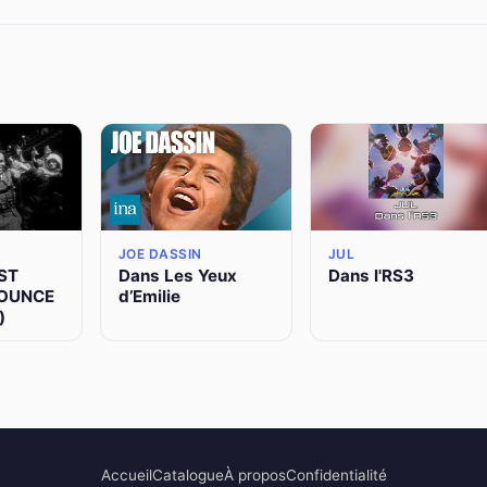
JOE DASSIN
JUL
ST
Dans Les Yeux
Dans l'RS3
BOUNCE
d’Emilie
)
Accueil
Catalogue
À propos
Confidentialité