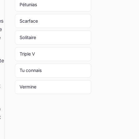
Pétunias
es
Scarface
e
e
Solitaire
Triple V
te
Tu connais
t
Vermine
a
t