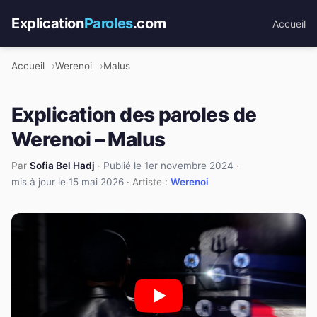
Explication
Paroles
.com
Accueil
Accueil
Werenoi
Malus
Explication des paroles de
Werenoi – Malus
Par
Sofia Bel Hadj
·
Publié le 1er novembre 2024
·
mis à jour le 15 mai 2026
· Artiste :
Werenoi