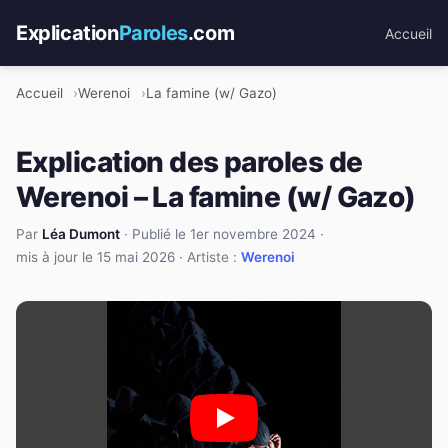
Explication
Paroles
.com
Accueil
Accueil
Werenoi
La famine (w/ Gazo)
Explication des paroles de
Werenoi – La famine (w/ Gazo)
Par
Léa Dumont
·
Publié le 1er novembre 2024
·
mis à jour le 15 mai 2026
· Artiste :
Werenoi