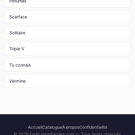
Pétunias
Scarface
Solitaire
Triple V
Tu connais
Vermine
Accueil
Catalogue
À propos
Confidentialité
©
2026
ExplicationParoles.com — Tous droits réservés.