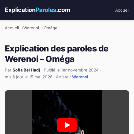
Explication
Paroles
.com
Accueil
Accueil
Werenoi
Oméga
Explication des paroles de
Werenoi – Oméga
Par
Sofia Bel Hadj
·
Publié le 1er novembre 2024
·
mis à jour le 15 mai 2026
· Artiste :
Werenoi