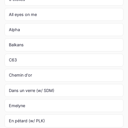
All eyes on me
Alpha
Balkans
C63
Chemin d'or
Dans un verre (w/ SDM)
Emelyne
En pétard (w/ PLK)