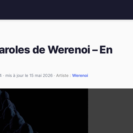
aroles de Werenoi – En
4
·
mis à jour le 15 mai 2026
· Artiste :
Werenoi