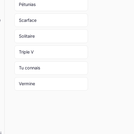
Pétunias
e
Scarface
Solitaire
Triple V
Tu connais
Vermine
i