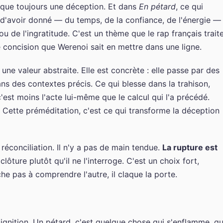
resque toujours une déception. Et dans
En pétard
, ce qui
t d'avoir donné — du temps, de la confiance, de l'énergie —
ou de l'ingratitude. C'est un thème que le rap français trait
 concision que Werenoi sait en mettre dans une ligne.
ne valeur abstraite. Elle est concrète : elle passe par des
ns des contextes précis. Ce qui blesse dans la trahison,
est moins l'acte lui-même que le calcul qui l'a précédé.
 Cette préméditation, c'est ce qui transforme la déception
réconciliation. Il n'y a pas de main tendue.
La rupture est
clôture plutôt qu'il ne l'interroge. C'est un choix fort,
che pas à comprendre l'autre, il claque la porte.
ignition. Un pétard, c'est quelque chose qui s'enflamme, qu