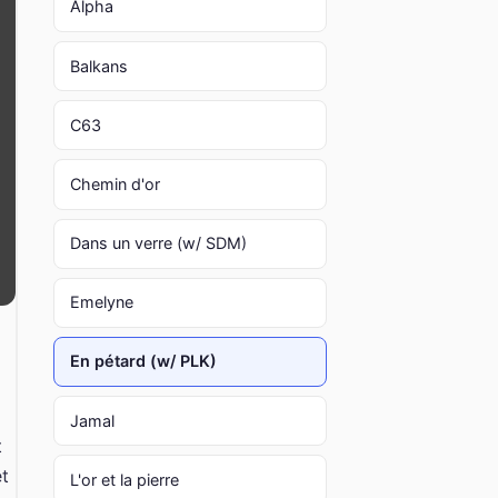
Alpha
Balkans
C63
Chemin d'or
Dans un verre (w/ SDM)
Emelyne
En pétard (w/ PLK)
Jamal
t
et
L'or et la pierre