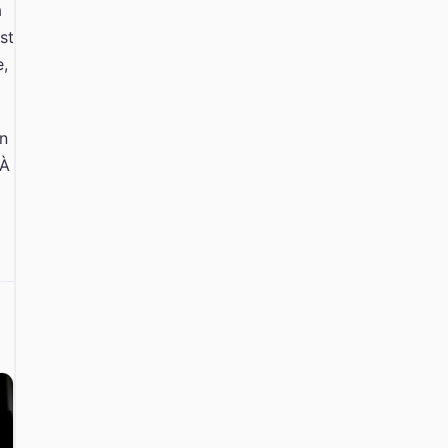
a
st
e,
en
 À