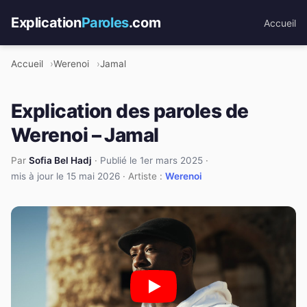
Explication
Paroles
.com
Accueil
Accueil
Werenoi
Jamal
Explication des paroles de
Werenoi – Jamal
Par
Sofia Bel Hadj
·
Publié le 1er mars 2025
·
mis à jour le 15 mai 2026
· Artiste :
Werenoi