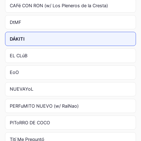
CAFé CON RON (w/ Los Pleneros de la Cresta)
DtMF
DÁKITI
EL CLúB
EoO
NUEVAYoL
PERFuMITO NUEVO (w/ RaiNao)
PIToRRO DE COCO
Tití Me Preguntó