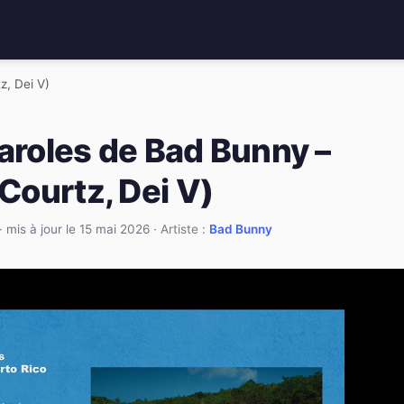
, Dei V)
paroles de Bad Bunny –
ourtz, Dei V)
·
mis à jour le 15 mai 2026
· Artiste :
Bad Bunny