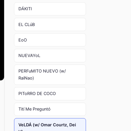
DÁKITI
EL CLúB
EoO
NUEVAYoL
PERFuMITO NUEVO (w/
RaiNao)
PIToRRO DE COCO
Tití Me Preguntó
VeLDÁ (w/ Omar Courtz, Dei