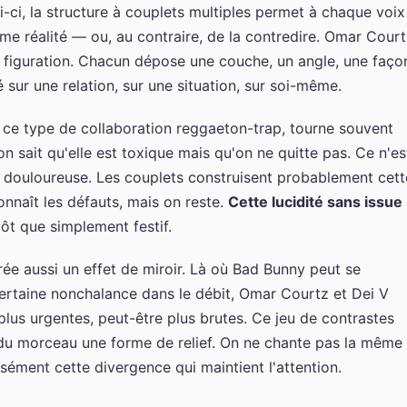
i-ci, la structure à couplets multiples permet à chaque voix
e réalité — ou, au contraire, de la contredire. Omar Cour
la figuration. Chacun dépose une couche, un angle, une faço
té sur une relation, sur une situation, sur soi-même.
 ce type de collaboration reggaeton-trap, tourne souvent
n sait qu'elle est toxique mais qu'on ne quitte pas. Ce n'es
té douloureuse. Les couplets construisent probablement cett
nnaît les défauts, mais on reste.
Cette lucidité sans issue
ôt que simplement festif.
rée aussi un effet de miroir. Là où Bad Bunny peut se
certaine nonchalance dans le débit, Omar Courtz et Dei V
plus urgentes, peut-être plus brutes. Ce jeu de contrastes
du morceau une forme de relief. On ne chante pas la même
sément cette divergence qui maintient l'attention.