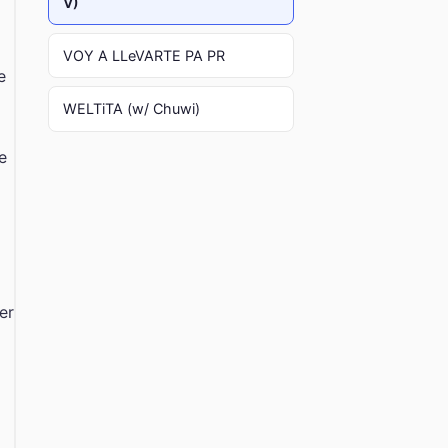
V)
VOY A LLeVARTE PA PR
e
WELTiTA (w/ Chuwi)
e
er