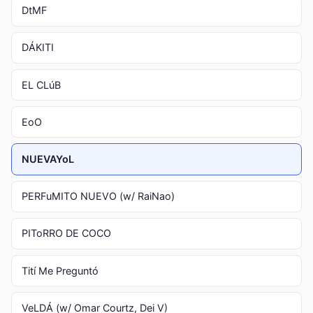
DtMF
DÁKITI
EL CLúB
EoO
NUEVAYoL
PERFuMITO NUEVO (w/ RaiNao)
PIToRRO DE COCO
Tití Me Preguntó
VeLDÁ (w/ Omar Courtz, Dei V)