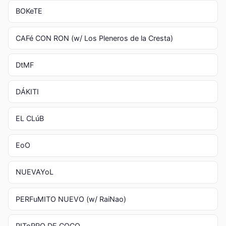
BOKeTE
CAFé CON RON (w/ Los Pleneros de la Cresta)
DtMF
DÁKITI
EL CLúB
EoO
NUEVAYoL
PERFuMITO NUEVO (w/ RaiNao)
PIToRRO DE COCO