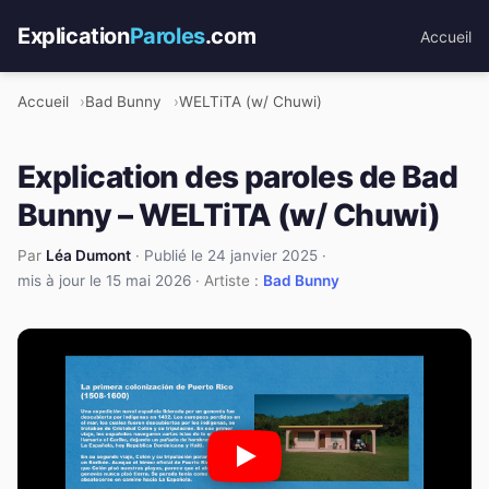
Explication
Paroles
.com
Accueil
Accueil
Bad Bunny
WELTiTA (w/ Chuwi)
Explication des paroles de Bad
Bunny – WELTiTA (w/ Chuwi)
Par
Léa Dumont
·
Publié le 24 janvier 2025
·
mis à jour le 15 mai 2026
· Artiste :
Bad Bunny