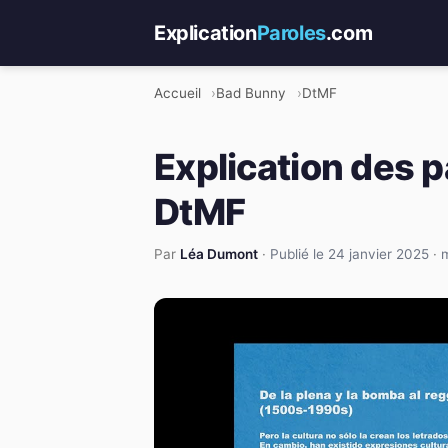
Explication
Paroles
.com
Accueil
Bad Bunny
DtMF
Explication des 
DtMF
Par
Léa Dumont
·
Publié le 24 janvier 2025
·
m