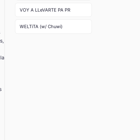
VOY A LLeVARTE PA PR
WELTiTA (w/ Chuwi)
s
s,
la
s