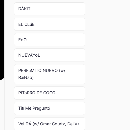
DÁKITI
EL CLúB
EoO
NUEVAYoL
PERFuMITO NUEVO (w/
RaiNao)
PIToRRO DE COCO
Tití Me Preguntó
VeLDÁ (w/ Omar Courtz, Dei V)