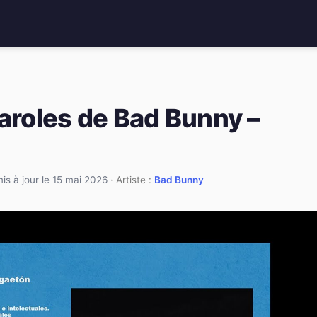
paroles de Bad Bunny –
is à jour le 15 mai 2026
· Artiste :
Bad Bunny