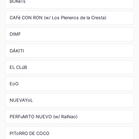
BOKeTE
CAFé CON RON (w/ Los Pleneros de la Cresta)
DtMF
DÁKITI
EL CLúB
EoO
NUEVAYoL
PERFuMITO NUEVO (w/ RaiNao)
PIToRRO DE COCO