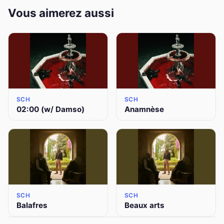
Vous aimerez aussi
SCH
SCH
02:00 (w/ Damso)
Anamnèse
SCH
SCH
Balafres
Beaux arts