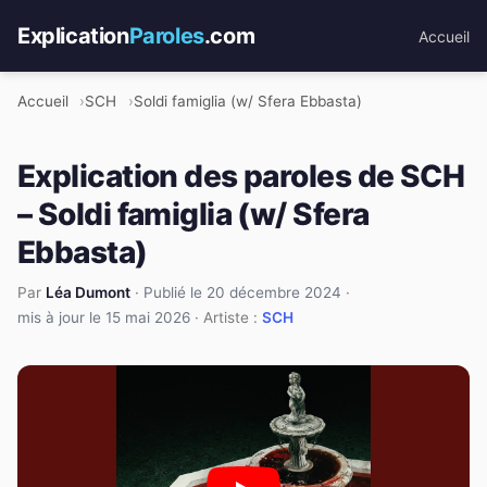
Explication
Paroles
.com
Accueil
Accueil
SCH
Soldi famiglia (w/ Sfera Ebbasta)
Explication des paroles de SCH
– Soldi famiglia (w/ Sfera
Ebbasta)
Par
Léa Dumont
·
Publié le 20 décembre 2024
·
mis à jour le 15 mai 2026
· Artiste :
SCH