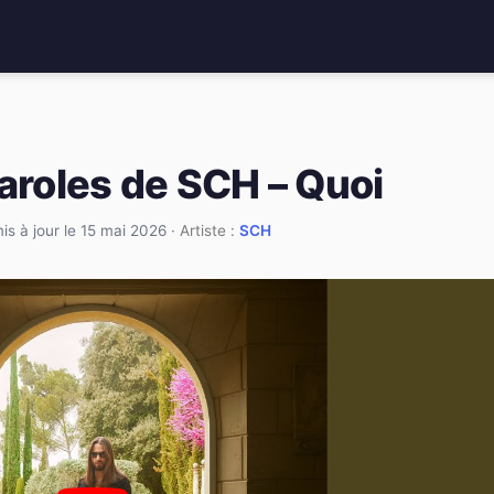
paroles de SCH – Quoi
is à jour le 15 mai 2026
· Artiste :
SCH