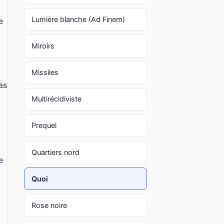
Lumière blanche (Ad Finem)
e
Miroirs
Missiles
as
Multirécidiviste
Prequel
Quartiers nord
e
Quoi
Rose noire