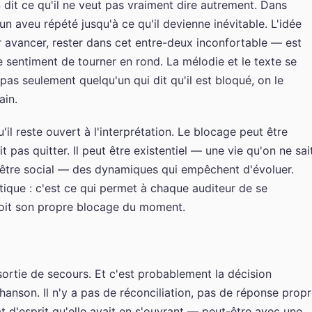
 dit ce qu'il ne veut pas vraiment dire autrement. Dans
un aveu répété jusqu'à ce qu'il devienne inévitable. L'idée
 avancer, rester dans cet entre-deux inconfortable — est
 sentiment de tourner en rond. La mélodie et le texte se
as seulement quelqu'un qui dit qu'il est bloqué, on le
ain.
u'il reste ouvert à l'interprétation. Le blocage peut être
 pas quitter. Il peut être existentiel — une vie qu'on ne sai
 être social — des dynamiques qui empêchent d'évoluer.
tique : c'est ce qui permet à chaque auditeur de se
soit son propre blocage du moment.
ortie de secours. Et c'est probablement la décision
chanson. Il n'y a pas de réconciliation, pas de réponse propr
 d'esprit qu'elle avait en s'ouvrant — peut-être avec une