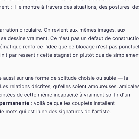
ent : il le montre à travers des situations, des postures, de
narration circulaire. On revient aux mêmes images, aux
se dessine vraiment. Ce n'est pas un défaut de constructi
hématique renforce l'idée que ce blocage n'est pas ponctuel
r finit par ressentir cette stagnation plutôt que de simplemen
e aussi sur une forme de solitude choisie ou subie — la
e. Les relations décrites, qu'elles soient amoureuses, amicale
eintées de cette même incapacité à vraiment sortir d'un
 permanente
: voilà ce que les couplets installent
mots qui est l'une des signatures de l'artiste.