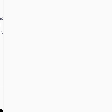
ec
i
t,