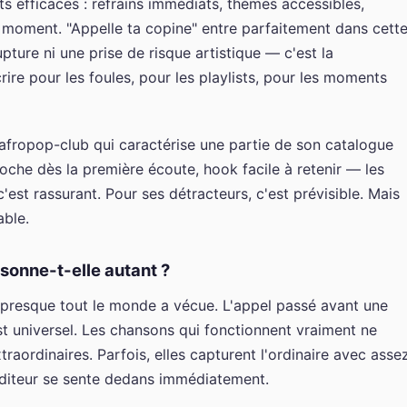
ts efficaces : refrains immédiats, thèmes accessibles,
 moment. "Appelle ta copine" entre parfaitement dans cett
ture ni une prise de risque artistique — c'est la
écrire pour les foules, pour les playlists, pour les moments
e afropop-club qui caractérise une partie de son catalogue
oche dès la première écoute, hook facile à retenir — les
'est rassurant. Pour ses détracteurs, c'est prévisible. Mais
able.
sonne-t-elle autant ?
e presque tout le monde a vécue. L'appel passé avant une
est universel. Les chansons qui fonctionnent vraiment ne
traordinaires. Parfois, elles capturent l'ordinaire avec asse
auditeur se sente dedans immédiatement.