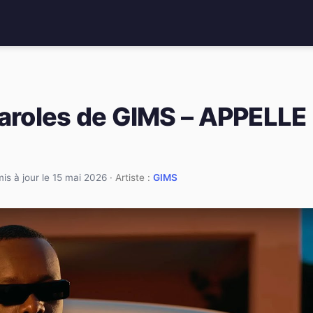
paroles de GIMS – APPELLE
mis à jour le 15 mai 2026
· Artiste :
GIMS