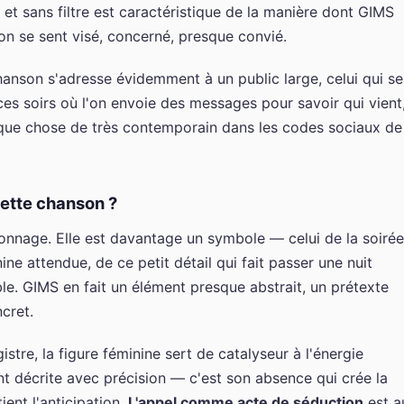
et sans filtre est caractéristique de la manière dont GIMS
on se sent visé, concerné, presque convié.
 chanson s'adresse évidemment à un public large, celui qui se
ces soirs où l'on envoie des messages pour savoir qui vient
que chose de très contemporain dans les codes sociaux de
cette chanson ?
onnage. Elle est davantage un symbole — celui de la soirée
ine attendue, de ce petit détail qui fait passer une nuit
e. GIMS en fait un élément presque abstrait, un prétexte
ncret.
re, la figure féminine sert de catalyseur à l'énergie
ent décrite avec précision — c'est son absence qui crée la
ient l'anticipation.
L'appel comme acte de séduction
est a