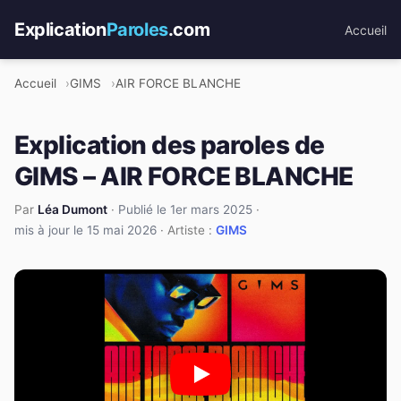
Explication
Paroles
.com
Accueil
Accueil
GIMS
AIR FORCE BLANCHE
Explication des paroles de
GIMS – AIR FORCE BLANCHE
Par
Léa Dumont
·
Publié le 1er mars 2025
·
mis à jour le 15 mai 2026
· Artiste :
GIMS