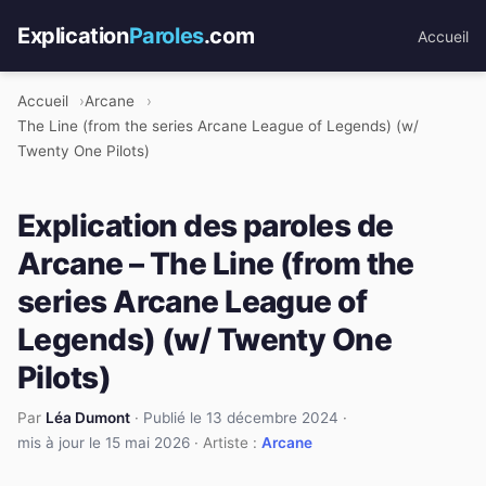
Explication
Paroles
.com
Accueil
Accueil
Arcane
The Line (from the series Arcane League of Legends) (w/
Twenty One Pilots)
Explication des paroles de
Arcane – The Line (from the
series Arcane League of
Legends) (w/ Twenty One
Pilots)
Par
Léa Dumont
·
Publié le 13 décembre 2024
·
mis à jour le 15 mai 2026
· Artiste :
Arcane