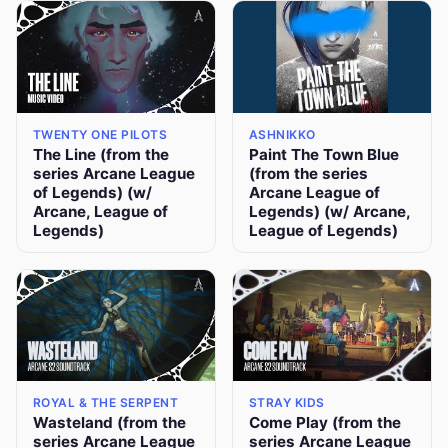
TWENTY ONE PILOTS
ASHNIKKO
The Line (from the
Paint The Town Blue
series Arcane League
(from the series
of Legends) (w/
Arcane League of
Arcane, League of
Legends) (w/ Arcane,
Legends)
League of Legends)
ROYAL & THE SERPENT
STRAY KIDS
Wasteland (from the
Come Play (from the
series Arcane League
series Arcane League