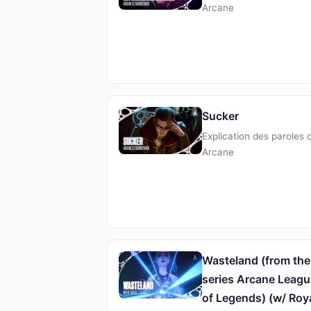
Arcane
Sucker
Explication des paroles 
Arcane
Wasteland (from the
series Arcane Leagu
of Legends) (w/ Roy