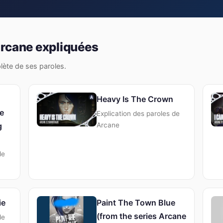
Arcane expliquées
plète de ses paroles.
Heavy Is The Crown
e
Explication des paroles de
g
Arcane
de
ie
Paint The Town Blue
(from the series Arcane
de