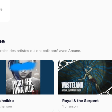
de
ne
oles des artistes qui ont collaboré avec Arcane.
shnikko
Royal & the Serpent
chanson
1 chanson