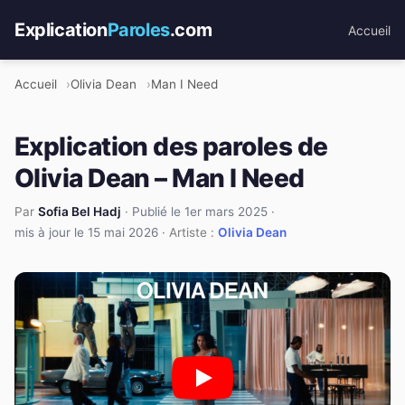
Explication
Paroles
.com
Accueil
Accueil
Olivia Dean
Man I Need
Explication des paroles de
Olivia Dean – Man I Need
Par
Sofia Bel Hadj
·
Publié le 1er mars 2025
·
mis à jour le 15 mai 2026
· Artiste :
Olivia Dean