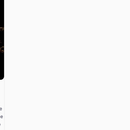
t
e
me
e