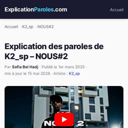
Explication
Paroles
.com
Accueil
Accueil
K2_sp
NOUS#2
Explication des paroles de
K2_sp – NOUS#2
Par
Sofia Bel Hadj
·
Publié le 1er mars 2025
·
mis à jour le 15 mai 2026
· Artiste :
K2_sp