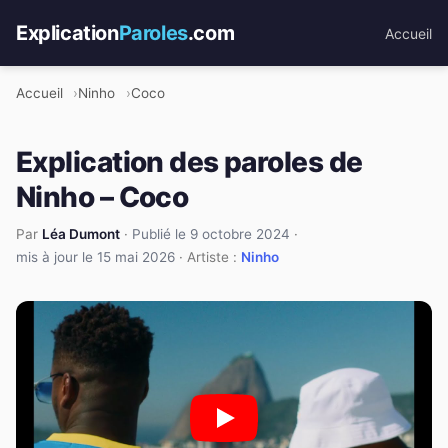
Explication
Paroles
.com
Accueil
Accueil
Ninho
Coco
Explication des paroles de
Ninho – Coco
Par
Léa Dumont
·
Publié le 9 octobre 2024
·
mis à jour le 15 mai 2026
· Artiste :
Ninho