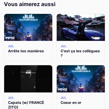
Vous aimerez aussi
JUL
JUL
Arrête tes manières
C'est ça les collègues
?
JUL
JUL
Capata (w/ FRANCÈ
Coeur en or
ZITO)