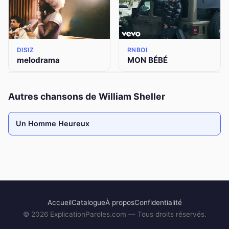
DISIZ
RNBOI
melodrama
MON BÉBÉ
Autres chansons de William Sheller
Un Homme Heureux
Accueil
Catalogue
À propos
Confidentialité
©
2026
ExplicationParoles.com — Tous droits réservés.