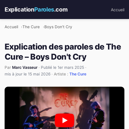
Explication
Paroles
.com
Accueil
Accueil
The Cure
Boys Don't Cry
Explication des paroles de The
Cure – Boys Don't Cry
Par
Marc Vasseur
·
Publié le 1er mars 2025
·
mis à jour le 15 mai 2026
· Artiste :
The Cure