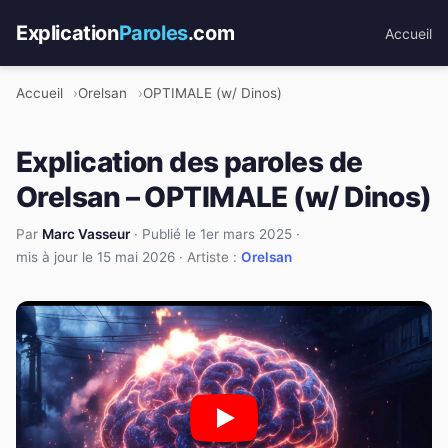
Explication
Paroles
.com
Accueil
Accueil
Orelsan
OPTIMALE (w/ Dinos)
Explication des paroles de
Orelsan – OPTIMALE (w/ Dinos)
Par
Marc Vasseur
·
Publié le 1er mars 2025
·
mis à jour le 15 mai 2026
· Artiste :
Orelsan