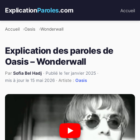
Explication
Paroles
.com
Accueil
Accueil
Oasis
Wonderwall
Explication des paroles de
Oasis – Wonderwall
Par
Sofia Bel Hadj
·
Publié le 1er janvier 2025
·
mis à jour le 15 mai 2026
· Artiste :
Oasis