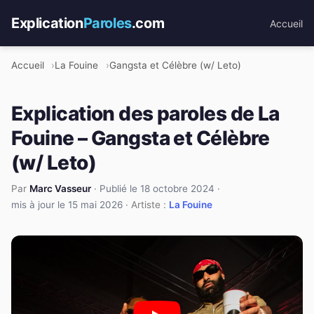
Explication
Paroles
.com
Accueil
Accueil
La Fouine
Gangsta et Célèbre (w/ Leto)
Explication des paroles de La
Fouine – Gangsta et Célèbre
(w/ Leto)
Par
Marc Vasseur
·
Publié le 18 octobre 2024
·
mis à jour le 15 mai 2026
· Artiste :
La Fouine