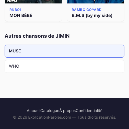
RNBOI
RAMBO GOYARD
MON BÉBÉ
B.M.S (by my side)
Autres chansons de JIMIN
MUSE
WHO
Accueil
Catalogue
À propos
Confidentialité
©
2026
ExplicationParoles.com — Tous droits réservés.