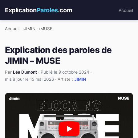
Explication
Paroles
.com
Accueil
Accueil
JIMIN
MUSE
Explication des paroles de
JIMIN – MUSE
Par
Léa Dumont
·
Publié le 9 octobre 2024
·
mis à jour le 15 mai 2026
· Artiste :
JIMIN