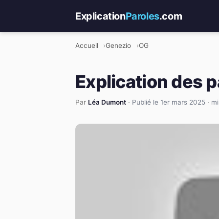
Explication
Paroles
.com
Accueil
Genezio
OG
Explication des 
Par
Léa Dumont
·
Publié le 1er mars 2025
·
mi