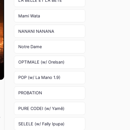
LA BELLE ET LA BÊTE
Mami Wata
NANANI NANANA
Notre Dame
OPTIMALE (w/ Orelsan)
POP (w/ La Mano 1.9)
PROBATION
PURE CODEI (w/ Yamê)
s
SELELE (w/ Fally Ipupa)