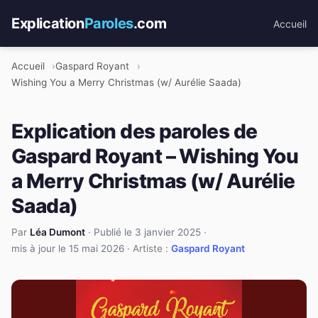
Explication
Paroles
.com
Accueil
Accueil
Gaspard Royant
Wishing You a Merry Christmas (w/ Aurélie Saada)
Explication des paroles de
Gaspard Royant – Wishing You
a Merry Christmas (w/ Aurélie
Saada)
Par
Léa Dumont
·
Publié le 3 janvier 2025
·
mis à jour le 15 mai 2026
· Artiste :
Gaspard Royant