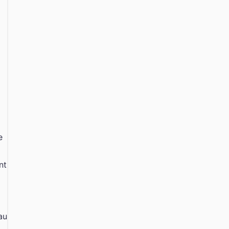
e
nt
au