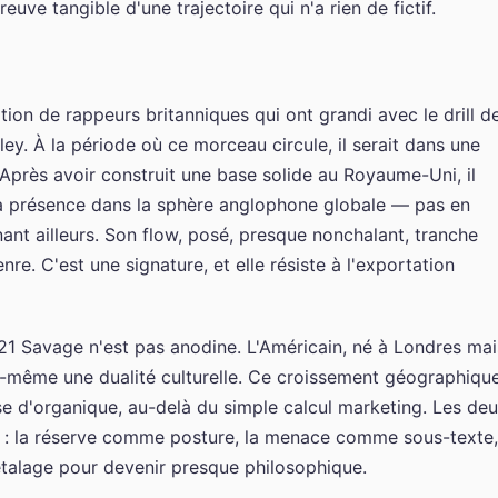
e tangible d'une trajectoire qui n'a rien de fictif.
tion de rappeurs britanniques qui ont grandi avec le drill d
ey. À la période où ce morceau circule, il serait dans une
 Après avoir construit une base solide au Royaume-Uni, il
a présence dans la sphère anglophone globale — pas en
nant ailleurs. Son flow, posé, presque nonchalant, tranche
re. C'est une signature, et elle résiste à l'exportation
1 Savage n'est pas anodine. L'Américain, né à Londres mai
ui-même une dualité culturelle. Ce croissement géographiqu
e d'organique, au-delà du simple calcul marketing. Les de
n : la réserve comme posture, la menace comme sous-texte,
'étalage pour devenir presque philosophique.