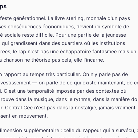
mps
ifeste générationnel. La livre sterling, monnaie d'un pays
et ses conséquences économiques, devient ici symbole de
 sociale reste difficile. Pour une partie de la jeunesse
x qui grandissent dans des quartiers où les institutions
irées, le rap n'est pas une échappatoire fantasmée mais un
a chanson ne théorise pas cela, elle l'incarne.
n rapport au temps très particulier. On n'y parle pas de
nvestissement — on parle de ce qui existe maintenant, de c
hui. C'est une temporalité imposée par des contextes où
 retrouve dans la musique, dans le rythme, dans la manière do
r. Central Cee n'est pas dans la nostalgie, jamais vraiment
résent en mouvement.
imension supplémentaire : celle du rappeur qui a survécu, 