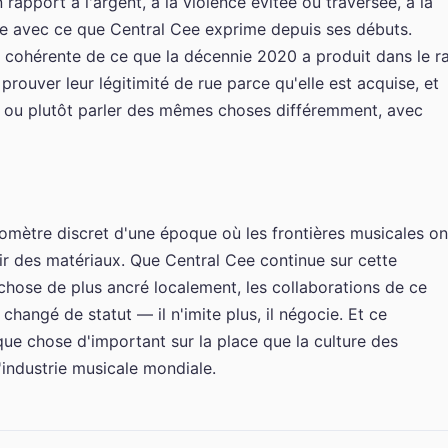
rapport à l'argent, à la violence évitée ou traversée, à la
nne avec ce que Central Cee exprime depuis ses débuts.
 cohérente de ce que la décennie 2020 a produit dans le r
prouver leur légitimité de rue parce qu'elle est acquise, et
, ou plutôt parler des mêmes choses différemment, avec
ètre discret d'une époque où les frontières musicales on
ir des matériaux. Que Central Cee continue sur cette
 chose de plus ancré localement, les collaborations de ce
changé de statut — il n'imite plus, il négocie. Et ce
elque chose d'important sur la place que la culture des
l'industrie musicale mondiale.