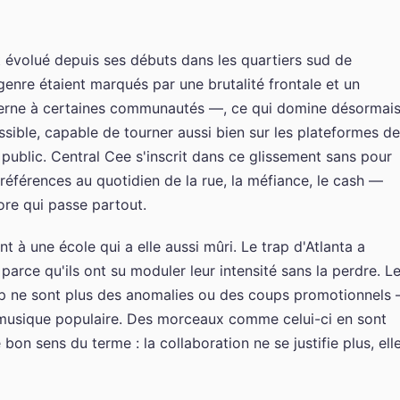
t évolué depuis ses débuts dans les quartiers sud de
enre étaient marqués par une brutalité frontale et un
nterne à certaines communautés —, ce qui domine désormai
essible, capable de tourner aussi bien sur les plateformes de
 public. Central Cee s'inscrit dans ce glissement sans pour
s références au quotidien de la rue, la méfiance, le cash —
ore qui passe partout.
 à une école qui a elle aussi mûri. Le trap d'Atlanta a
parce qu'ils ont su moduler leur intensité sans la perdre. L
ap ne sont plus des anomalies ou des coups promotionnels
a musique populaire. Des morceaux comme celui-ci en sont
 bon sens du terme : la collaboration ne se justifie plus, ell