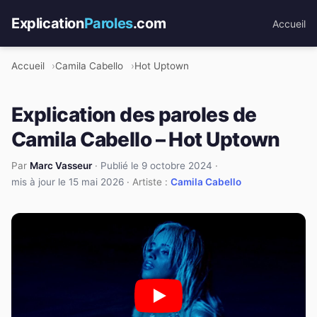
Explication
Paroles
.com
Accueil
Accueil
Camila Cabello
Hot Uptown
Explication des paroles de
Camila Cabello – Hot Uptown
Par
Marc Vasseur
·
Publié le 9 octobre 2024
·
mis à jour le 15 mai 2026
· Artiste :
Camila Cabello