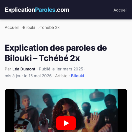
Explication
Paroles
.com
Accueil
Accueil
Bilouki
Tchébé 2x
Explication des paroles de
Bilouki – Tchébé 2x
Par
Léa Dumont
·
Publié le 1er mars 2025
·
mis à jour le 15 mai 2026
· Artiste :
Bilouki