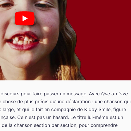
 discours pour faire passer un message. Avec
Que du love
ue chose de plus précis qu'une déclaration : une chanson qui
 large, et qui le fait en compagnie de Kiddy Smile, figure
nçaise. Ce n'est pas un hasard. Le titre lui-même est un
e de la chanson section par section, pour comprendre