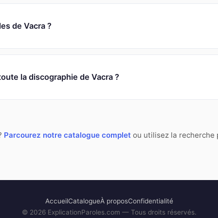
les de Vacra ?
toute la discographie de Vacra ?
 ?
Parcourez notre catalogue complet
ou utilisez la recherche
Accueil
Catalogue
À propos
Confidentialité
©
2026
ExplicationParoles.com — Tous droits réservés.