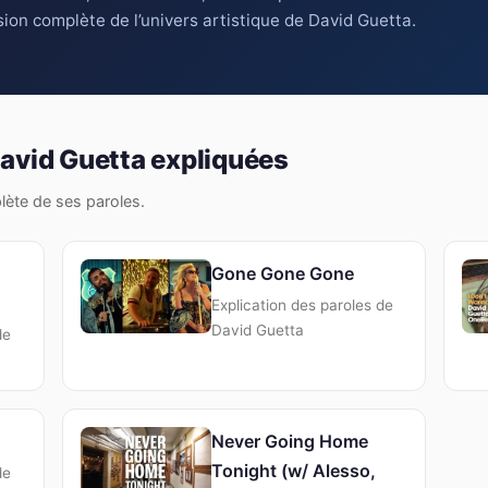
ion complète de l’univers artistique de David Guetta.
avid Guetta expliquées
plète de ses paroles.
Gone Gone Gone
Explication des paroles de
David Guetta
de
Never Going Home
Tonight (w/ Alesso,
de