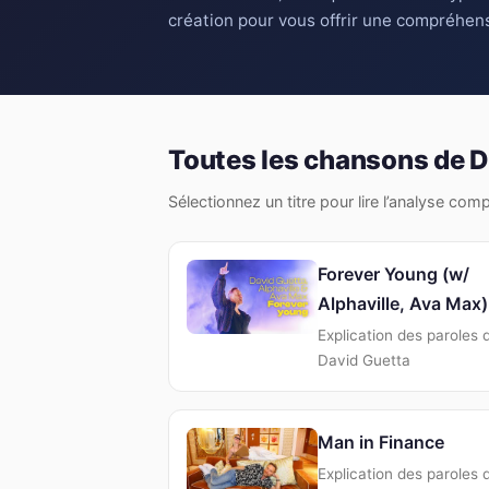
création pour vous offrir une compréhens
Toutes les chansons de D
Sélectionnez un titre pour lire l’analyse com
Forever Young (w/
Alphaville, Ava Max)
Explication des paroles 
David Guetta
Man in Finance
Explication des paroles 