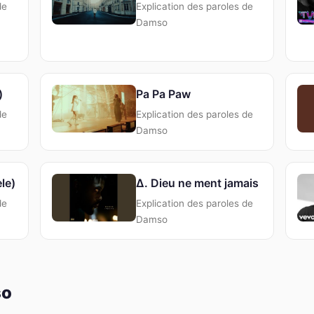
de
Explication des paroles de
Damso
)
Pa Pa Paw
de
Explication des paroles de
Damso
le)
Δ. Dieu ne ment jamais
de
Explication des paroles de
Damso
so