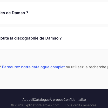
oles de Damso ?
 toute la discographie de Damso ?
 ?
Parcourez notre catalogue complet
ou utilisez la recherche
Accueil
Catalogue
À propos
Confidentialité
©
2026
ExplicationParoles.com — Tous droits réservés.